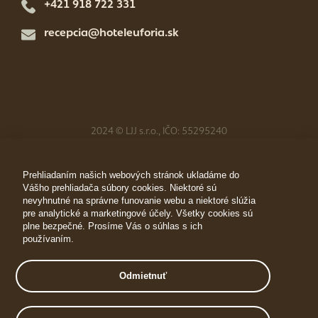
+421 918 722 331
recepcia@hoteleuforia.sk
2024 © LJJ s.r.o., IČO: 55295240
Súbory cookies
Prehliadaním našich webových stránok ukladáme do
Vášho prehliadača súbory cookies. Niektoré sú
Realizácia
nevyhnutné na správne funovanie webu a niektoré slúžia
pre analytické a marketingové účely. Všetky cookies sú
HORECA GROUP
plne bezpečné. Prosíme Vás o súhlas s ich
používaním.
Odmietnuť