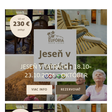
Už od
230 €
pobyt
JESEŇ V TATRÁCH - 18.10-
23.10.2026 - OKTÓBER
VIAC INFO
REZERVOVAŤ