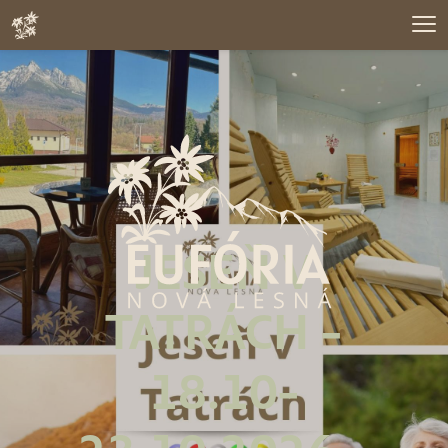
JESEŇ V
TATRÁCH -
18.10-