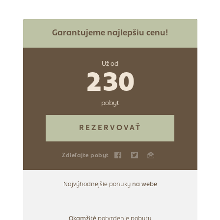
Garantujeme najlepšiu cenu!
Už od
230
pobyt
REZERVOVAŤ
Zdieľajte pobyt
Najvýhodnejšie ponuky
na webe
Okamžité
potvrdenie pobytu