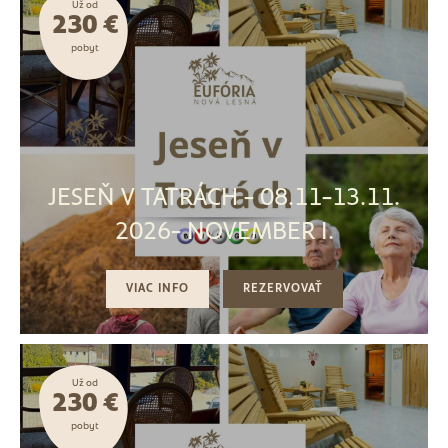
Už od
230 €
pobyt
JESEŇ V TATRÁCH - 08.11-13.11.
2026- NOVEMBER I.
VIAC INFO
REZERVOVAŤ
Už od
230 €
pobyt