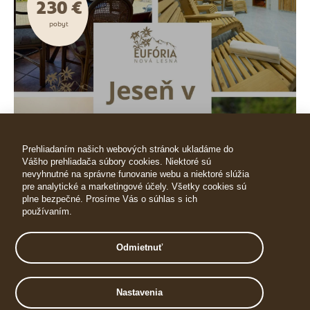
230 €
pobyt
JESEŇ V TATRÁCH - 18.10-
23.10.2026 - OKTÓBER
Prehliadaním našich webových stránok ukladáme do
Vášho prehliadača súbory cookies. Niektoré sú
nevyhnutné na správne funovanie webu a niektoré slúžia
pre analytické a marketingové účely. Všetky cookies sú
VIAC INFO
REZERVOVAŤ
plne bezpečné. Prosíme Vás o súhlas s ich
používaním.
Odmietnuť
Už od
230 €
pobyt
Nastavenia