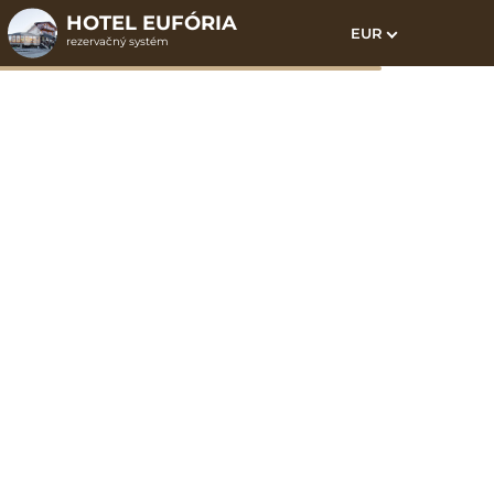
HOTEL EUFÓRIA
EUR
rezervačný systém
1. Výber pobytu
2. Doplnkové služby
3. Vaše údaje
Rodinná izba
Dátum príchodu
Dátum odchodu
Prosím vyberte
Prosím vyberte
Inšpirujte sa akciovými pobytmi