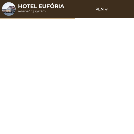
HOTEL EUFÓRIA
PLN
rezervačný systém
1. Výber pobytu
2. Doplnkové služby
3. Vaše údaje
Dátum príchodu
Dátum odchodu
Prosím vyberte
Prosím vyberte
Inšpirujte sa akciovými pobytmi
Cena od
230 EUR
osoba/pobyt