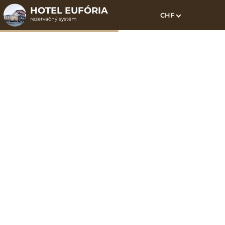
HOTEL EUFÓRIA
CHF
rezervačný systém
1. Výber pobytu
2. Doplnkové služby
3. Vaše údaje
Dátum príchodu
Dátum odchodu
Prosím vyberte
Prosím vyberte
Inšpirujte sa akciovými pobytmi
Cena od
230 EUR
osoba/pobyt